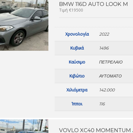
BMW 116D AUTO LOOK M
Τιμή €19500
Χρονολογία
2022
Κυβικά
1496
Καύσιμο
ΠΕΤΡΈΛΑΙΟ
Κιβώτιο
ΑΥΤΌΜΑΤΟ
Χιλιόμετρα
142.000
Ίπποι
116
VOVLO XC40 MOMENTUM A