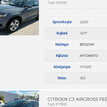
Τιμή €20500
Χρονολογία
2020
Κυβικά
1477
Καύσιμο
ΒΕΝΖΊΝΗ
Κιβώτιο
ΑΥΤΌΜΑΤΟ
Χιλιόμετρα
117.000
Ίπποι
163
CITROEN C3 AIRCROSS FEE
Τιμή €17800