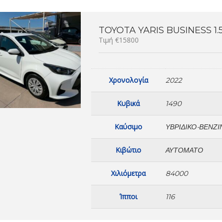
TOYOTA YARIS BUSINESS 1.5
Τιμή €15800
Χρονολογία
2022
Κυβικά
1490
Καύσιμο
ΥΒΡΙΔΙΚΟ-ΒΕΝΖΙ
Κιβώτιο
ΑΥΤΌΜΑΤΟ
Χιλιόμετρα
84000
Ίπποι
116