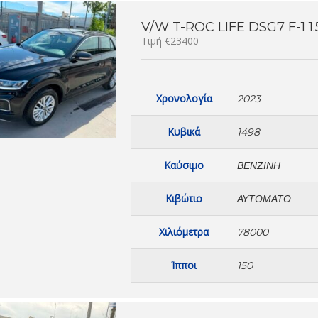
V/W T-ROC LIFE DSG7 F-1 1.
Τιμή €23400
Χρονολογία
2023
Κυβικά
1498
Καύσιμο
ΒΕΝΖΊΝΗ
Κιβώτιο
ΑΥΤΌΜΑΤΟ
Χιλιόμετρα
78000
Ίπποι
150