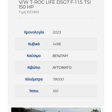
V/W T-ROC LIFE DSG7 F-1 1.5 TSI
150 HP
Τιμή €23400
Χρονολογία
2023
Κυβικά
1498
Καύσιμο
ΒΕΝΖΊΝΗ
Κιβώτιο
ΑΥΤΌΜΑΤΟ
Χιλιόμετρα
78000
Ίπποι
150