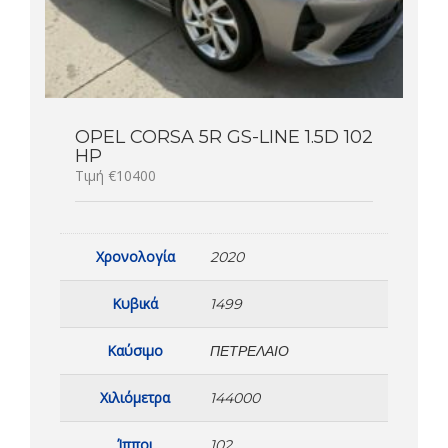
OPEL CORSA 5R GS-LINE 1.5D 102
HP
Τιμή €10400
Χρονολογία
2020
Κυβικά
1499
Καύσιμο
ΠΕΤΡΈΛΑΙΟ
Χιλιόμετρα
144000
Ίπποι
102