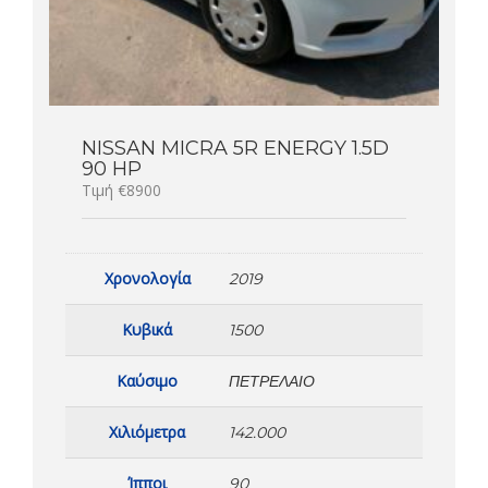
NISSAN MICRA 5R ENERGY 1.5D
90 HP
Τιμή €8900
Χρονολογία
2019
Κυβικά
1500
Καύσιμο
ΠΕΤΡΈΛΑΙΟ
Χιλιόμετρα
142.000
Ίπποι
90