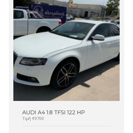
AUDI A4 1.8 TFSI 122 HP
Τιμή €9700