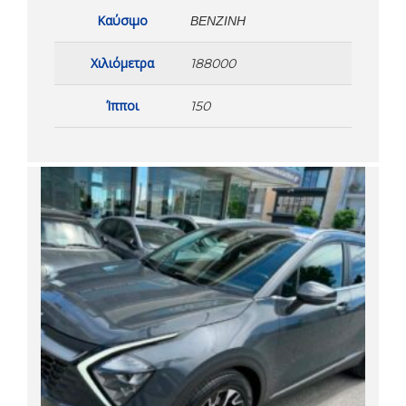
Καύσιμο
ΒΕΝΖΊΝΗ
Χιλιόμετρα
188000
Ίπποι
150