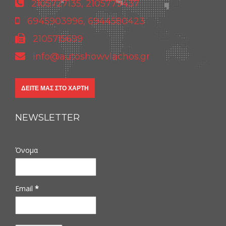
2105727135, 2105779437
6945903996, 6944580423
2105715699
info@autoshowvlachos.gr
ΔΕΊΤΕ ΜΑΣ ΣΤΟ ΧΆΡΤΗ
NEWSLETTER
Όνομα
Email
*