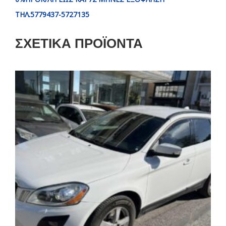
ΤΗΛ.5779437-5727135
ΣΧΕΤΙΚΆ ΠΡΟΪΌΝΤΑ