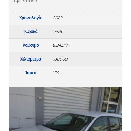
Τιμή €14500
Χρονολογία
2022
Κυβικά
1498
Καύσιμο
ΒΕΝΖΊΝΗ
Χιλιόμετρα
188000
Ίπποι
150