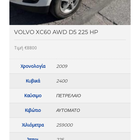
VOLVO XC60 AWD D5 225 HP
Τιμή €8800
Χρονολογία
2009
Κυβικά
2400
Καύσιμο
ΠΕΤΡΈΛΑΙΟ
Κιβώτιο
ΑΥΤΌΜΑΤΟ
Χιλιόμετρα
259000
Ίπποι
225