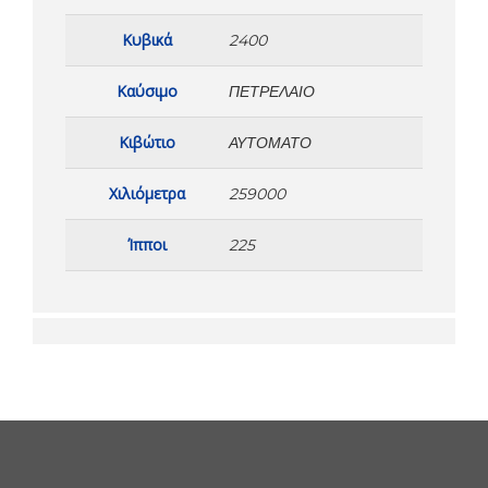
Κυβικά
2400
Καύσιμο
ΠΕΤΡΈΛΑΙΟ
Κιβώτιο
ΑΥΤΌΜΑΤΟ
Χιλιόμετρα
259000
Ίπποι
225